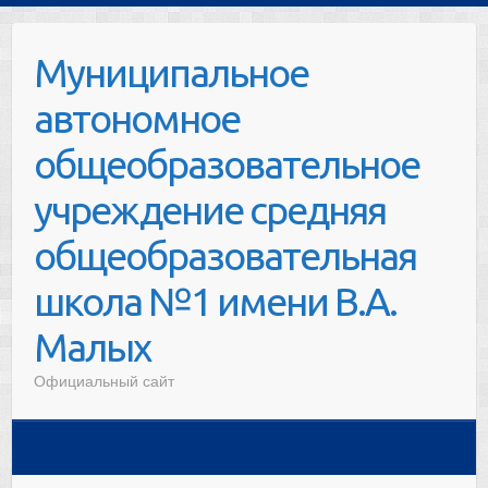
П
е
Муниципальное
р
е
автономное
й
т
общеобразовательное
и
учреждение средняя
к
с
общеобразовательная
о
д
школа №1 имени В.А.
е
р
Малых
ж
Официальный сайт
и
м
о
м